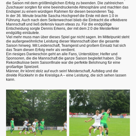
die Saison mit dem größtmöglichen Erfolg zu beenden. Die zahlreichen
Zuschauer sorgten für eine beeindruckende Atmosphäre und machten das
Endspiel zu einem würdigen Rahmen für diesen besonderen Tag.
In der 36. Minute brachte Sascha Hochgreef die Erste mit dem 1:0 in
Führung. Auch nach dem Seitenwechsel blieb die Eintracht die effektivere
Mannschaft und ließ defensiv kaum etwas zu. Für die endgültige
Entscheidung sorgte Dennis Erkens, der mit dem 2:0 die Meisterfeier
endgültig einläutete.
Viel mehr muss man über dieses Spiel gar nicht sagen. Im Mittelpunkt steht
die außergewöhnliche Leistung dieser Mannschaft über die gesamte
Saison hinweg. Mit Leidenschaft, Teamgeist und großem Einsatz hat sich
das Team diesen Erfolg mehr als verdient.
Ein riesiges Dankeschön geht an alle Fans, Unterstützer, Helfer und
Sponsoren, die die Mannschaft die ganze Saison begleitet haben. Die
Rekordkulisse beim Saisonfinale war die perfekte Belohnung für eine
großartige Spielzeit.
Männer, ihr könnt stolz auf euch sein! Meisterschaft, Aufstieg und die
direkte Rückkehr in die Kreisliga A – eine Leistung, die sich sehen lassen
kann.