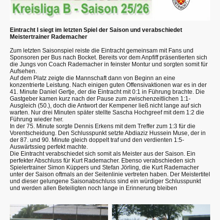
Eintracht I siegt im letzten Spiel der Saison und verabschiedet
Meistertrainer Rademacher
Zum letzten Saisonspiel reiste die Eintracht gemeinsam mit Fans und
Sponsoren per Bus nach Bocket. Bereits vor dem Anpfiff präsentierten sich
die Jungs von Coach Rademacher in feinster Montur und sorgten somit für
Aufsehen.
Auf dem Platz zeigte die Mannschaft dann von Beginn an eine
konzentrierte Leistung. Nach einigen guten Offensivaktionen war es in der
41. Minute Daniel Gertje, der die Eintracht mit 0:1 in Führung brachte. Die
Gastgeber kamen kurz nach der Pause zum zwischenzeitlichen 1:1-
Ausgleich (50.), doch die Antwort der Kempener ließ nicht lange auf sich
warten. Nur drei Minuten später stellte Sascha Hochgreef mit dem 1:2 die
Führung wieder her.
In der 75. Minute sorgte Dennis Erkens mit dem Treffer zum 1:3 für die
Vorentscheidung. Den Schlusspunkt setzte Abdiaziz Hussein Muse, der in
der 87. und 90. Minute gleich doppelt traf und den verdienten 1:5-
Auswärtssieg perfekt machte.
Die Eintracht verabschiedet sich somit als Meister aus der Saison. Ein
perfekter Abschluss für Kurt Rademacher. Ebenso verabschieden sich
Spielertrainer Simon Küppers und Stefan Jörling, die Kurt Rademacher
unter der Saison oftmals an der Seitenlinie vertreten haben. Der Meistertitel
und dieser gelungene Saisonabschluss sind ein würdiger Schlusspunkt
und werden allen Beteiligten noch lange in Erinnerung bleiben