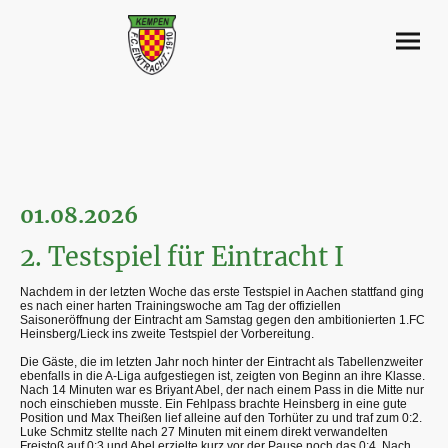
01.08.2026
2. Testspiel für Eintracht I
Nachdem in der letzten Woche das erste Testspiel in Aachen stattfand ging
es nach einer harten Trainingswoche am Tag der offiziellen
Saisoneröffnung der Eintracht am Samstag gegen den ambitionierten 1.FC
Heinsberg/Lieck ins zweite Testspiel der Vorbereitung.
Die Gäste, die im letzten Jahr noch hinter der Eintracht als Tabellenzweiter
ebenfalls in die A-Liga aufgestiegen ist, zeigten von Beginn an ihre Klasse.
Nach 14 Minuten war es Briyant Abel, der nach einem Pass in die Mitte nur
noch einschieben musste. Ein Fehlpass brachte Heinsberg in eine gute
Position und Max Theißen lief alleine auf den Torhüter zu und traf zum 0:2.
Luke Schmitz stellte nach 27 Minuten mit einem direkt verwandelten
Freistoß auf 0:3 und Abel erzielte kurz vor der Pause noch das 0:4. Nach